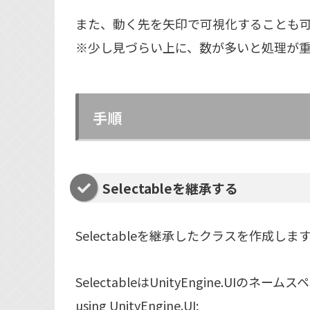
また、動く先を矢印で可視化することも
※少し見づらい上に、数が多いと処理が
手順
Selectableを継承する
Selectableを継承したクラスを作成しま
SelectableはUnityEngine.UIの
using UnityEngine.UI;