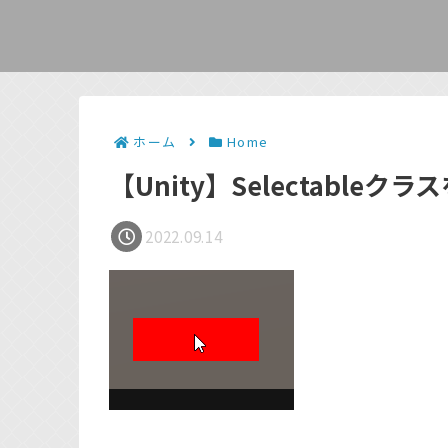
ホーム
Home
【Unity】Selectable
2022.09.14