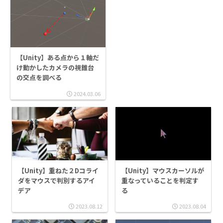
【Unity】ある点から１軸だ
け動かしたカメラの視錐台
の交点を調べる
2024.03.06
【Unity】重ねた２Dコライ
【Unity】マウスカーソルが
ダをマウスで判別するアイ
重なっていることを判定す
デア
る
2023.08.12
2023.08.04