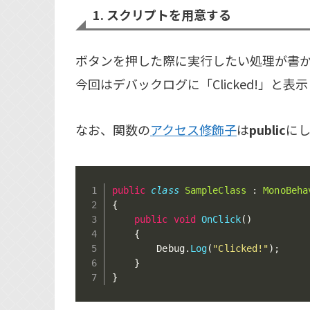
1. スクリプトを用意する
ボタンを押した際に実行したい処理が書
今回はデバックログに「Clicked!」と表
なお、関数の
アクセス修飾子
は
public
に
public
class
SampleClass
:
MonoBeha
{
public
void
OnClick
(
)
{
        Debug
.
Log
(
"Clicked!"
)
;
}
}