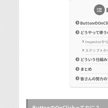
ButtonのOnC
どうやって使う
Inspecto
スクリプトか
どういう仕組み
まとめ
皆さんの努力の
ButtonのOnClickってなに？