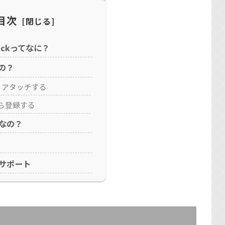
目次
lickってなに？
の？
rからアタッチする
ら登録する
なの？
サポート