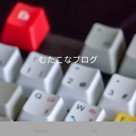
むたこなブログ
Unity
C#