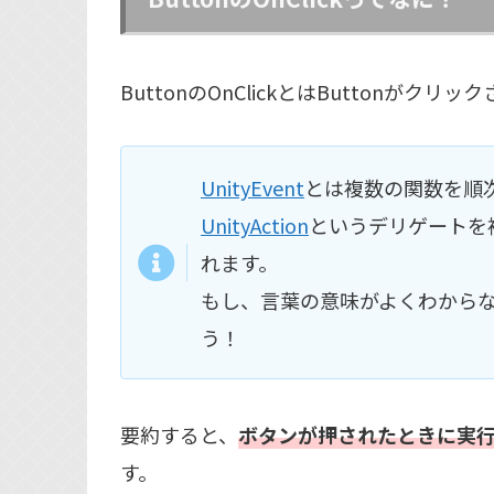
ButtonのOnClickとはButtonがクリ
UnityEvent
とは複数の関数を順
UnityAction
というデリゲートを複
れます。
もし、言葉の意味がよくわからな
う！
要約すると、
ボタンが押されたときに実
す。